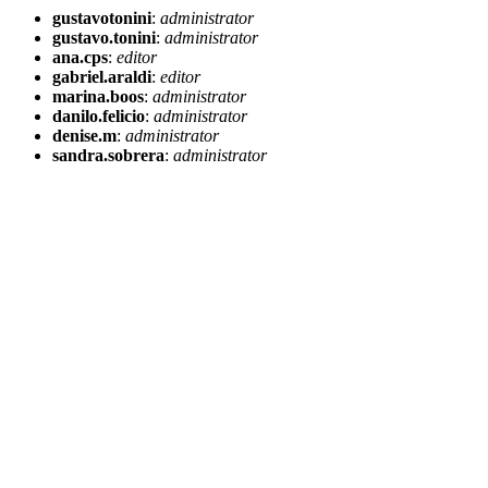
gustavotonini
:
administrator
gustavo.tonini
:
administrator
ana.cps
:
editor
gabriel.araldi
:
editor
marina.boos
:
administrator
danilo.felicio
:
administrator
denise.m
:
administrator
sandra.sobrera
:
administrator