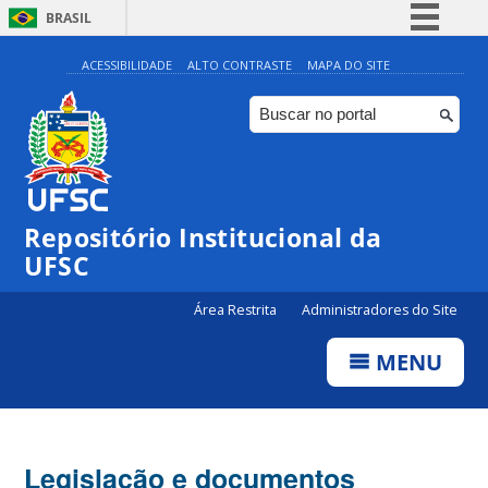
BRASIL
Simplifique!
ACESSIBILIDADE
ALTO CONTRASTE
MAPA DO SITE
Comunica BR
Participe
Acesso à informação
Legislação
Repositório Institucional da
Canais
UFSC
Área Restrita
Administradores do Site
MENU
Legislação e documentos