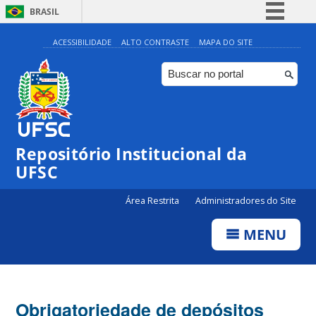
BRASIL
Simplifique!
ACESSIBILIDADE
ALTO CONTRASTE
MAPA DO SITE
Comunica BR
Participe
Acesso à informação
Legislação
Repositório Institucional da
Canais
UFSC
Área Restrita
Administradores do Site
MENU
Obrigatoriedade de depósitos