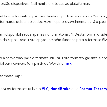
estão disponíveis facilmente em todas as plataformas.
tilizar o formato mp4, mas também podem ser usados “webm”, “
formatos utilizam o codec H.264 que provavelmente será o padrã
am disponibilizados apenas no formato
mp4
. Desta forma, o víd
na do repositório. Esta opção também funciona para o formato
flv
s a conversão para o formato
PDF/A
. Este formato garante a pr
ial para conversão a partir do Word no
link
.
 formato
mp3.
ara os formatos utilize o
VLC
,
HandBrake
ou o
Format Factor