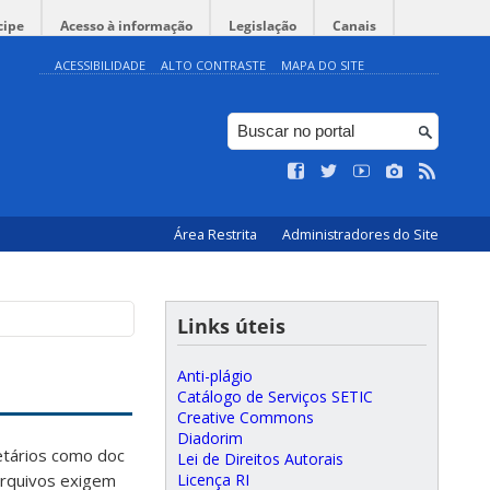
cipe
Acesso à informação
Legislação
Canais
ACESSIBILIDADE
ALTO CONTRASTE
MAPA DO SITE
Área Restrita
Administradores do Site
Links úteis
Anti-plágio
Catálogo de Serviços SETIC
Creative Commons
Diadorim
ietários como doc
Lei de Direitos Autorais
Licença RI
 arquivos exigem