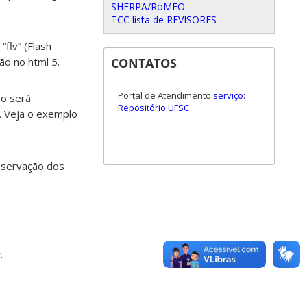
SHERPA/RoMEO
TCC lista de REVISORES
flv” (Flash
CONTATOS
o no html 5.
Portal de Atendimento
serviço:
eo será
Repositório UFSC
. Veja o exemplo
eservação dos
y
.