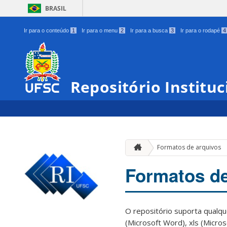
BRASIL
Ir para o conteúdo
1
Ir para o menu
2
Ir para a busca
3
Ir para o rodapé
4
Repositório Institu
Formatos de arquivos
Formatos de
O repositório suporta qualqu
(Microsoft Word), xls (Micro