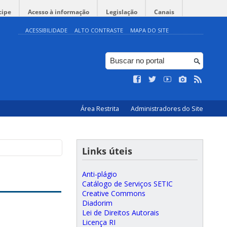
cipe
Acesso à informação
Legislação
Canais
ACESSIBILIDADE
ALTO CONTRASTE
MAPA DO SITE
Área Restrita
Administradores do Site
Links úteis
Anti-plágio
Catálogo de Serviços SETIC
Creative Commons
Diadorim
Lei de Direitos Autorais
Licença RI