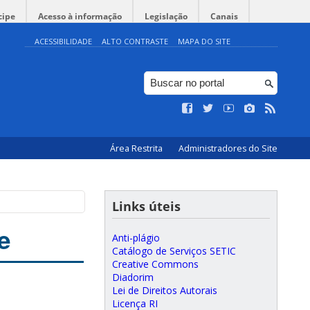
cipe
Acesso à informação
Legislação
Canais
ACESSIBILIDADE
ALTO CONTRASTE
MAPA DO SITE
Área Restrita
Administradores do Site
Links úteis
e
Anti-plágio
Catálogo de Serviços SETIC
Creative Commons
Diadorim
Lei de Direitos Autorais
Licença RI