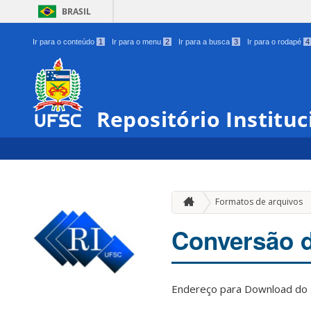
BRASIL
Ir para o conteúdo
1
Ir para o menu
2
Ir para a busca
3
Ir para o rodapé
4
Repositório Institu
Formatos de arquivos
Conversão 
Endereço para Download do 