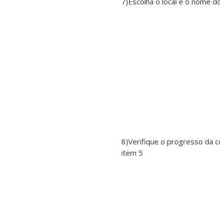
7)Escolha o local e o nome do
8)Verifique o progresso da co
item 5