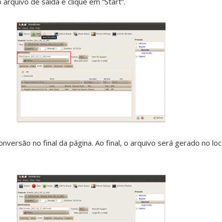
 arquivo de saída e clique em “Start”.
nversão no final da página. Ao final, o arquivo será gerado no loc