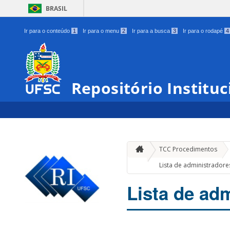
BRASIL
Ir para o conteúdo
1
Ir para o menu
2
Ir para a busca
3
Ir para o rodapé
4
Repositório Institu
TCC Procedimentos
Lista de administradore
Lista de ad