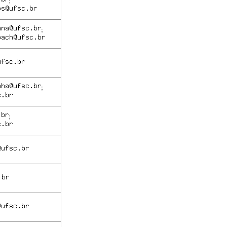
;
;
;
;