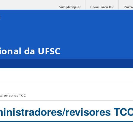
Simplifique!
Comunica BR
Parti
cional da UFSC
s/revisores TCC
ministradores/revisores TC