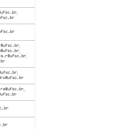
;
;
;
;
;
;