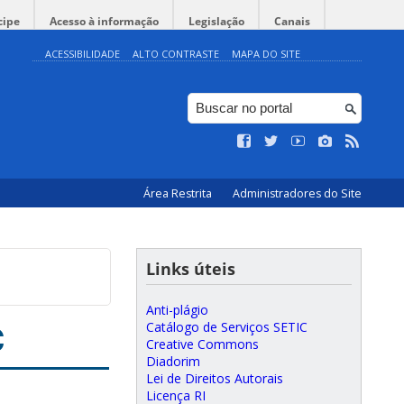
cipe
Acesso à informação
Legislação
Canais
ACESSIBILIDADE
ALTO CONTRASTE
MAPA DO SITE
Área Restrita
Administradores do Site
Links úteis
Anti-plágio
C
Catálogo de Serviços SETIC
Creative Commons
Diadorim
Lei de Direitos Autorais
Licença RI