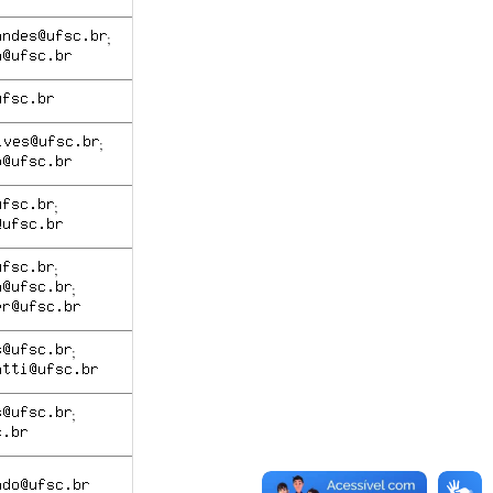
;
;
;
;
;
;
;