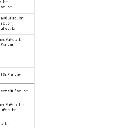
;
;
;
;
;