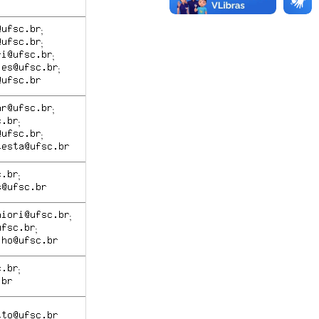
;
;
;
;
;
;
;
;
;
;
;