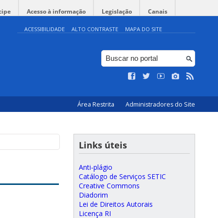
cipe
Acesso à informação
Legislação
Canais
ACESSIBILIDADE
ALTO CONTRASTE
MAPA DO SITE
Área Restrita
Administradores do Site
Links úteis
Anti-plágio
Catálogo de Serviços SETIC
Creative Commons
Diadorim
Lei de Direitos Autorais
Licença RI