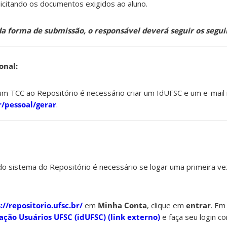
icitando os documentos exigidos ao aluno.
da forma de submissão, o responsável deverá seguir os segui
onal:
m TCC ao Repositório é necessário criar um IdUFSC e um e-mail in
r/pessoal/gerar
.
o sistema do Repositório é necessário se logar uma primeira ve
://repositorio.ufsc.br/
em
Minha Conta
, clique em
entrar
. E
ação Usuários UFSC (idUFSC) (link externo)
e faça seu login c