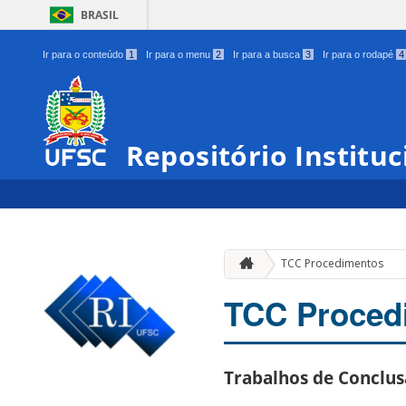
BRASIL
Ir para o conteúdo
1
Ir para o menu
2
Ir para a busca
3
Ir para o rodapé
4
Repositório Institu
TCC Procedimentos
TCC Proced
Trabalhos de Conclus