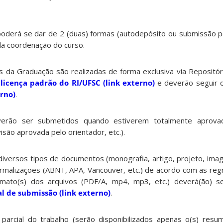
oderá se dar de 2 (duas) formas (autodepósito ou submissão p
la coordenação do curso.
da Graduação são realizadas de forma exclusiva via Repositório
a
licença padrão do RI/UFSC (link externo)
e deverão seguir 
rno)
.
rão ser submetidos quando estiverem totalmente aprovad
isão aprovada pelo orientador, etc.).
iversos tipos de documentos (monografia, artigo, projeto, image
rmalizações (ABNT, APA, Vancouver, etc.) de acordo com as reg
rmato(s) dos arquivos (PDF/A, mp4, mp3, etc.) deverá(ão) s
 de submissão (link externo)
.
 parcial do trabalho (serão disponibilizados apenas o(s) res