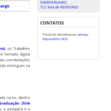
SHERPA/RoMEO
argo
TCC lista de REVISORES
CONTATOS
Portal de Atendimento
serviço:
Repositório UFSC
no)
, os Trabalhos
m formato digital
 das coordenações
são entregues na
ada curso, dentro
raduação (link
s, a pesquisa e a