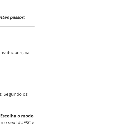
ntes passos:
stitucional, na
z. Seguindo os
m
Escolha o modo
om o seu IdUFSC e