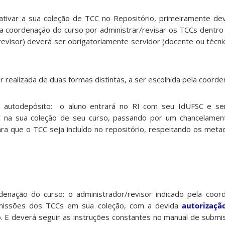
ativar a sua coleção de TCC no Repositório, primeiramente de
a coordenação do curso por administrar/revisar os TCCs dentro
evisor) deverá ser obrigatoriamente servidor (docente ou técnic
realizada de duas formas distintas, a ser escolhida pela coorde
– autodepósito: o aluno entrará no RI com seu IdUFSC e sen
na sua coleção de seu curso, passando por um chancelament
ara que o TCC seja incluído no repositório, respeitando os met
denação do curso: o administrador/revisor indicado pela coo
bmissões dos TCCs em sua coleção, com a devida
autorizaçã
o. E deverá seguir as instruções constantes no manual de subm