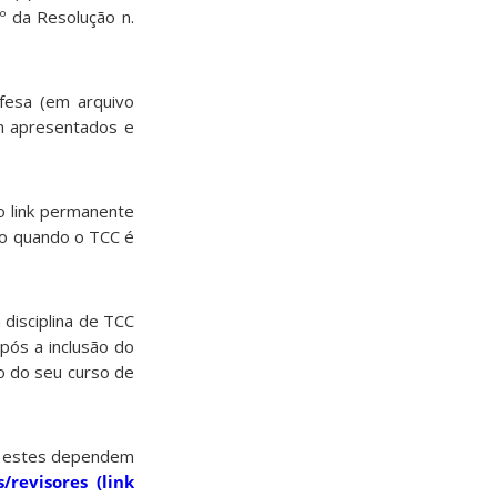
7º da Resolução n.
efesa (em arquivo
m apresentados e
o link permanente
io quando o TCC é
disciplina de TCC
pós a inclusão do
o do seu curso de
s, estes dependem
/revisores (link