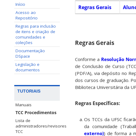
Início
Regras Gerais
Alun
Acesso ao
Repositório
Regras para inclusão
de itens e criação de
comunidades e
Regras Gerais
coleções
Documentação
DSpace
Conforme a
Resolução Norm
Legislação e
de Conclusão de Curso (TCC
documentos
(PDF/A), via depósito no Re
dos cursos de graduação. P
Biblioteca Universitária da UF
TUTORIAIS
Regras Específicas:
Manuais
TCC Procedimentos
Os TCCs da UFSC ficarão
Lista de
da comunidade (Traba
administradores/revisores
TCC
externo)
) de forma a m