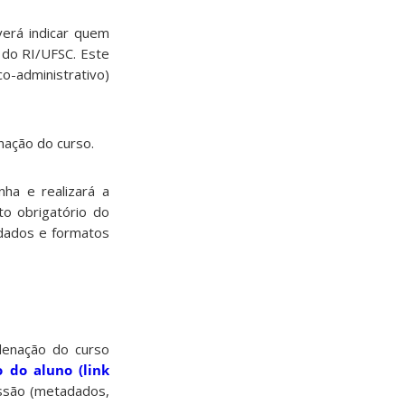
verá indicar quem
 do RI/UFSC. Este
o-administrativo)
nação do curso.
ha e realizará a
o obrigatório do
adados e formatos
rdenação do curso
o do aluno (link
issão (metadados,