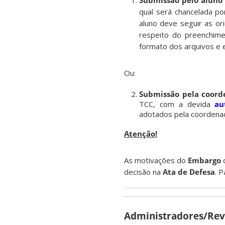
Submissão pelo aluno
qual será chancelada po
aluno deve seguir as o
respeito do preenchime
formato dos arquivos e
Ou:
Submissão pela coord
TCC, com a devida
au
adotados pela coordenaç
Atenção!
As motivações do
Embargo
d
decisão na
Ata de Defesa
. 
Administradores/Rev