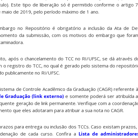
título). Este tipo de liberação só é permitido conforme o artigo 
 maio de 2019, pelo período máximo de 1 ano.
Embargo no Repositório é obrigatório a inclusão da Ata de D
momento da submissão, com os motivos do embargo que fora
xaminadora.
ito, após o chancelamento do TCC no RI/UFSC, se dá através d
m o registro do TCC, no qual é gerado pelo sistema do repositór
ado publicamente no RI/UFSC.
 Sistema de Controle Acadêmico da Graduação (CAGR) referente à 
de Graduação (link externo)
e somente poderá ser atribuída a
uente geração de link permanente. Verifique com a coordenaçã
mento que eles adotaram para atribuir a sua nota no CAGR.
prazos para entrega ou inclusão dos TCCs. Caso existam prazo
rdenação de cada curso. Confira a
Lista de administradores