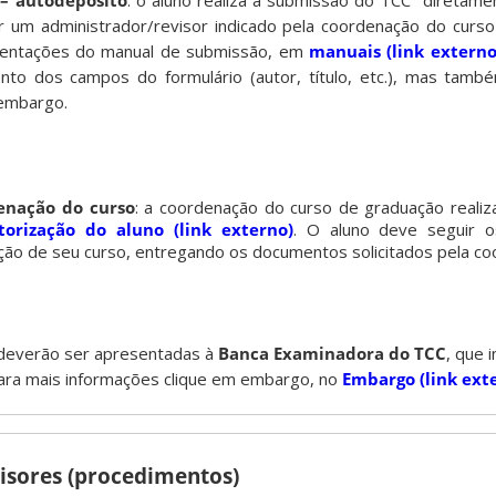
 – autodepósito
: o aluno realiza a submissão do TCC diretame
r um administrador/revisor indicado pela coordenação do curs
rientações do manual de submissão, em
manuais (link externo
nto dos campos do formulário (autor, título, etc.), mas tam
 embargo.
enação do curso
: a coordenação do curso de graduação reali
torização do aluno (link externo)
. O aluno deve seguir 
ão de seu curso, entregando os documentos solicitados pela co
everão ser apresentadas à
Banca Examinadora do TCC
, que i
Para mais informações clique em embargo, no
Embargo (link ext
isores (procedimentos)