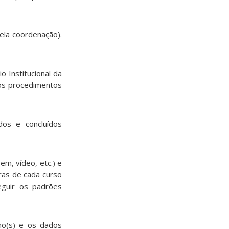
ela coordenação).
 Institucional da
os procedimentos
os e concluídos
m, vídeo, etc.) e
ras de cada curso
eguir os padrões
umo(s) e os dados