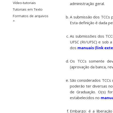
Vídeo-tutoriais
administração geral.
Tutoriais em Texto
Formatos de arquivos
A submissão dos TCCs p
»
Esta definição é dada pe
As submissões dos TCCs 
UFSC (RI/UFSC) e sob 
dos
manuais (link exte
Os TCCs somente deve
(aprovação da banca, rev
São considerados TCCs d
poderão ter diversas no
de Graduação. O(s) fo
estabelecidos no
manual
Embargo: é a liberação