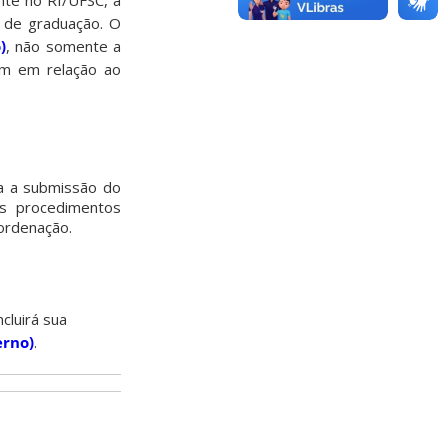
nte no RI/UFSC, a
o de graduação. O
)
, não somente a
bém em relação ao
za a submissão do
os procedimentos
ordenação.
ncluirá sua
erno)
.